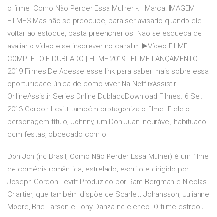
o filme Como Não Perder Essa Mulher -. | Marca: IMAGEM
FILMES Mas não se preocupe, para ser avisado quando ele
voltar ao estoque, basta preencher os Não se esqueça de
avaliar o vídeo e se inscrever no canal!m ▶️Vídeo FILME
COMPLETO E DUBLADO | FILME 2019 | FILME LANÇAMENTO
2019 Filmes De Acesse esse link para saber mais sobre essa
oportunidade única de como viver Na NetflixAssistir
OnlineAssistir Series Online DubladoDownload Filmes. 6 Set
2013 Gordon-Levitt também protagoniza o filme. É ele o
personagem título, Johnny, um Don Juan incurável, habituado
com festas, obcecado com o
Don Jon (no Brasil, Como Não Perder Essa Mulher) é um filme
de comédia romântica, estrelado, escrito e dirigido por
Joseph Gordon-Levitt.Produzido por Ram Bergman e Nicolas
Chartier, que também dispõe de Scarlett Johansson, Julianne
Moore, Brie Larson e Tony Danza no elenco. O filme estreou