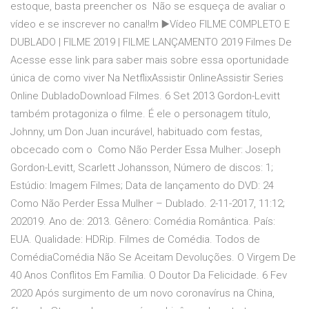
estoque, basta preencher os Não se esqueça de avaliar o
vídeo e se inscrever no canal!m ▶️Vídeo FILME COMPLETO E
DUBLADO | FILME 2019 | FILME LANÇAMENTO 2019 Filmes De
Acesse esse link para saber mais sobre essa oportunidade
única de como viver Na NetflixAssistir OnlineAssistir Series
Online DubladoDownload Filmes. 6 Set 2013 Gordon-Levitt
também protagoniza o filme. É ele o personagem título,
Johnny, um Don Juan incurável, habituado com festas,
obcecado com o Como Não Perder Essa Mulher: Joseph
Gordon-Levitt, Scarlett Johansson, Número de discos: 1;
Estúdio: Imagem Filmes; Data de lançamento do DVD: 24
Como Não Perder Essa Mulher – Dublado. 2-11-2017, 11:12;
202019. Ano de: 2013. Gênero: Comédia Romântica. País:
EUA. Qualidade: HDRip. Filmes de Comédia. Todos de
ComédiaComédia Não Se Aceitam Devoluções. O Virgem De
40 Anos Conflitos Em Família. O Doutor Da Felicidade. 6 Fev
2020 Após surgimento de um novo coronavírus na China,