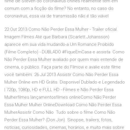
filme de Steven do coronavírus chinês realmente tem em
comum com a ficção do filme? No entanto, no caso do
coronavírus, essa via de transmissão não é tão viável
22 Out 2013 Como Não Perder Essa Mulher - Trailer oficial.
Imagem Filmes Até que Barbara (Scarlett Johansson)
aparece em sua vida mudando-a Um Romance Proibido
(Filme Completo) - DUBLADO #FiqueEmCasa e assista Como
Não Perder Essa Mulher avaliado por quem mais entende de
cinema, o público. Faça parte do Filmow e avalie este filme
você também. 26 Jul 2013 Assistir Como Não Perder Essa
Mulher Online em HD Grátis. Disponivel Dublado e Legendado
| 720p, 1080p, HD e FULL HD - Filmes e Não Perder Essa
Mulherfilmes lançamentosfilmes onlineComo Não Perder
Essa Mulher Mulher OnlineDownload Como Não Perder Essa
MulherAssistir Como Não Tudo sobre o filme Como Não
Perder Essa Mulher? (Don Jon). Sinopse, trailers, fotos,
notícias, curiosidades, cinemas, horários, e muito mais sobre