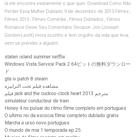
lá ele encontra exatamente o que quer. Download Como Não
Perder Essa Mulher Dublado 9 de dezembro de 2013 Filmes ,
Filmes 2013 , Filmes Comédia , Filmes Dublados , Filmes
Romance Deixe Seu Comentário Sinopse: Jon (Joseph
Gordon-Levitt) mora sozinho e tem orgulho da vida que leva,
sem se prender a alguém.
staten island summer netflix
Windows Vista Service Pack 2 64ビットの無料ダウンロー
ド
gta iv patch 8 steam
مشاهده فيلم تحت الترابيزه
فيلم jack and the cuckoo-clock heart 2013 مترجم
simulateur conducteur de train
Honey 4 no pulsar do ritmo filme completo em portugues
O ultimo rei da escocia filme completo dublado gratis
Marcha e urso novo portugues
O mundo de mia 1 temporada ep 25