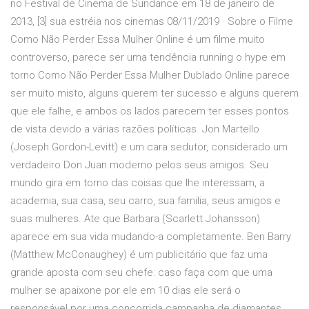
no Festival de Cinema de Sundance em 18 de janeiro de
2013, [3] sua estréia nos cinemas 08/11/2019 · Sobre o Filme
Como Não Perder Essa Mulher Online é um filme muito
controverso, parece ser uma tendência running o hype em
torno Como Não Perder Essa Mulher Dublado Online parece
ser muito misto, alguns querem ter sucesso e alguns querem
que ele falhe, e ambos os lados parecem ter esses pontos
de vista devido a várias razões políticas. Jon Martello
(Joseph Gordon-Levitt) e um cara sedutor, considerado um
verdadeiro Don Juan moderno pelos seus amigos. Seu
mundo gira em torno das coisas que lhe interessam, a
academia, sua casa, seu carro, sua familia, seus amigos e
suas mulheres. Ate que Barbara (Scarlett Johansson)
aparece em sua vida mudando-a completamente. Ben Barry
(Matthew McConaughey) é um publicitário que faz uma
grande aposta com seu chefe: caso faça com que uma
mulher se apaixone por ele em 10 dias ele será o
responsável por uma concorrida campanha de diamantes