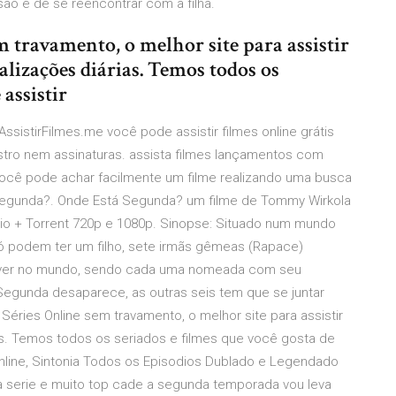
são e de se reencontrar com a filha.
m travamento, o melhor site para assistir
ualizações diárias. Temos todos os
 assistir
 AssistirFilmes.me você pode assistir filmes online grátis
tro nem assinaturas. assista filmes lançamentos com
 você pode achar facilmente um filme realizando uma busca
tá Segunda?. Onde Está Segunda? um filme de Tommy Wirkola
o + Torrent 720p e 1080p. Sinopse: Situado num mundo
só podem ter um filho, sete irmãs gêmeas (Rapace)
iver no mundo, sendo cada uma nomeada com seu
 Segunda desaparece, as outras seis tem que se juntar
 Séries Online sem travamento, o melhor site para assistir
rias. Temos todos os seriados e filmes que você gosta de
Online, Sintonia Todos os Episodios Dublado e Legendado
essa serie e muito top cade a segunda temporada vou leva