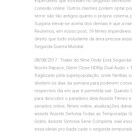
imperdíveis que estreiam no segundo semestre d
conexão online. Outros clientes podem optar por
terror são tão antigos quanto o próprio cinema, 
Suspiria elevar-se acima dos demais é que a na
Reunimos, em nosso post, 19 filmes imperdíveis 
direito que todo estudante da área precisa assi
Segunda Guerra Mundial.
08/08/2017 · Trailer do filme Onde Está Segun
Noomi Rapace, Glenn Close HDRip Dual Áudio + 
fragilizado pela superpopulação, onde famílias 
dividem os dias da semana para poderem conv
respectivo dia em que é permitida sair. Quando
para descobrir o paradeiro dela Assistir Filmes e
seriados online, filmes online, atualizações diá
assistir Assistir Sintonia Todas as Temporadas 
Grátis, Assistir Sintonia Serie Completa. eaiii 
essa ideias pro bada cade o segunda temporada f