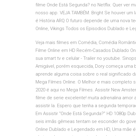
filme Onde Está Segunda? no Netflix. Quer ver m
nosso app. VEJA TAMBÉM. Bright Se houver um l
é História ARQ O futuro depende de uma nova te
Online, Vikings Todos os Episodios Dublado e Leg
Veja mais filmes em Comédia, Comédia Romântica
Filme Online em HD Recém-Casados Dublado Onlin
sua smart tv e celular - Trailer no youtube. Sino
Amigável, porém esquecida, Dory começa uma b
aprende alguma coisa sobre o real significado da 
Mega Filmes Online. O Melhor e mais completo si
2020 é aqui no Mega Filmes. Assistir New Ams
filme de serie excelente! muita adrenalina amor 
assistir la. Espero que tenha a segunda tempor
Em Assistir "Onde Está Segunda?" HD 1080p Dubl
seis irmãs gêmeas tentam se esconder do govern
Online Dublado e Legendado em HD, Uma mãe é p