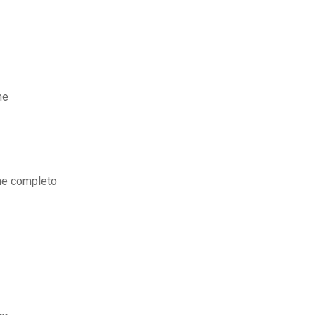
ne
me completo