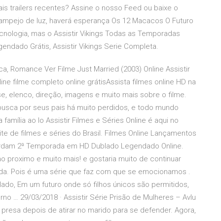
ais trailers recentes? Assine o nosso Feed ou baixe o
ampejo de luz, haverá esperança Os 12 Macacos O Futuro
cnologia, mas o Assistir Vikings Todas as Temporadas
endado Grátis, Assistir Vikings Serie Completa.
, Romance Ver Filme Just Married (2003) Online Assistir
e filme completo online grátisAssista filmes online HD na
pse, elenco, direção, imagens e muito mais sobre o filme.
usca por seus pais há muito perdidos, e todo mundo
família ao lo Assistir Filmes e Séries Online é aqui no
te de filmes e séries do Brasil. Filmes Online Lançamentos
terdam 2ª Temporada em HD Dublado Legendado Online.
ao proximo e muito mais! e gostaria muito de continuar
ada. Pois é uma série que faz com que se emocionamos .
ado, Em um futuro onde só filhos únicos são permitidos,
o … 29/03/2018 · Assistir Série Prisão de Mulheres – Avlu
resa depois de atirar no marido para se defender. Agora,