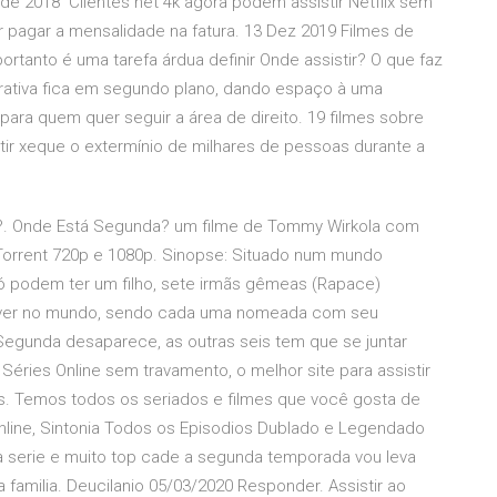
e 2018 Clientes net 4k agora podem assistir Netflix sem
 pagar a mensalidade na fatura. 13 Dez 2019 Filmes de
portanto é uma tarefa árdua definir Onde assistir? O que faz
rrativa fica em segundo plano, dando espaço à uma
para quem quer seguir a área de direito. 19 filmes sobre
stir xeque o extermínio de milhares de pessoas durante a
da?. Onde Está Segunda? um filme de Tommy Wirkola com
Torrent 720p e 1080p. Sinopse: Situado num mundo
só podem ter um filho, sete irmãs gêmeas (Rapace)
iver no mundo, sendo cada uma nomeada com seu
 Segunda desaparece, as outras seis tem que se juntar
 Séries Online sem travamento, o melhor site para assistir
rias. Temos todos os seriados e filmes que você gosta de
Online, Sintonia Todos os Episodios Dublado e Legendado
essa serie e muito top cade a segunda temporada vou leva
amilia. Deucilanio 05/03/2020 Responder. Assistir ao