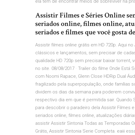
ela tem de encontrar meios de sobreviver na pri
Assistir Filmes e Séries Online se
seriados online, filmes online, at
seriados e filmes que você gosta de
Assistir filmes online grátis em HD 720p. Aqui no
clássicos e lançamentos, sem precisar de cadas
qualidade HD 720p sem precisar baixar torrent,
no site. 08/08/2017 · Trailer do filme Onde Es
com Noomi Rapace, Glenn Close HDRip Dual Áudi
fragilizado pela superpopulação, onde famílias 
dividem os dias da semana para poderem conv
respectivo dia em que é permitida sair. Quando
para descobrir o paradeiro dela Assistir Filmes e
seriados online, filmes online, atualizações diá
assistir Assistir Sintonia Todas as Temporadas 
Grátis, Assistir Sintonia Serie Completa. eaiii 