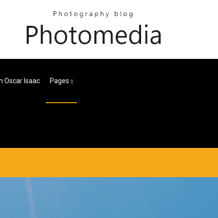
m Oscar Isaac
Pages
s