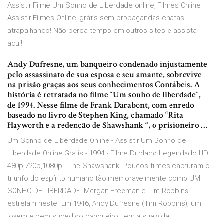
Assistir Filme Um Sonho de Liberdade online, Filmes Online,
Assistir Filmes Online, grátis sem propagandas chatas
atrapalhando! Não perca tempo em outros sites e assista
aqui!
Andy Dufresne, um banqueiro condenado injustamente
pelo assassinato de sua esposa e seu amante, sobrevive
na prisão graças aos seus conhecimentos Contábeis. A
história é retratada no filme “Um sonho de liberdade”,
de 1994. Nesse filme de Frank Darabont, com enredo
baseado no livro de Stephen King, chamado “Rita
Hayworth e a redenção de Shawshank “, o prisioneiro …
Um Sonho de Liberdade Online - Assistir Um Sonho de
Liberdade Online Gratis - 1994 - Filme Dublado Legendado HD
480p,720p,1080p - The Shawshank Poucos filmes capturam o
triunfo do espírito humano tão memoravelmente como UM
SONHO DE LIBERDADE. Morgan Freeman e Tim Robbins
estrelam neste Em 1946, Andy Dufresne (Tim Robbins), um
jovem e bem sucedido banqueiro, tem a sua vida