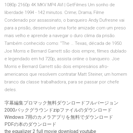
1080p 2160p 4K MKV MP4 AVI | GetFilmes Um sonho de
liberdade 1994 - 142 minutos. Crime; Drama; Filme
Condenado por assassinato, o banqueiro Andy Dufresne vai
para a prisão, desenvolve uma forte amizade com um preso
mais velho e aprende a navegar o duro clima da prisão.
Também conhecido como: "The … Texas, década de 1950.
Joe Morris e Bernard Garrett são dois empre, filmes dublado
e legendado em hd 720p, assista online o banqueiro. Joe
Morris e Bernard Garrett são dois empresários afro-
americanos que resolvem contratar Matt Steiner, um homem
branco da classe trabalhadora, para se passar por chefe
deles.
字幕編集プロマック無料ダウンロードフルバージョン
2000バックグラウンドzipファイルのダウンロード
Windows 7用のカメラアプリを無料でダウンロード
PDFの本のダウンロード
the equalizer 2 full movie download youtube