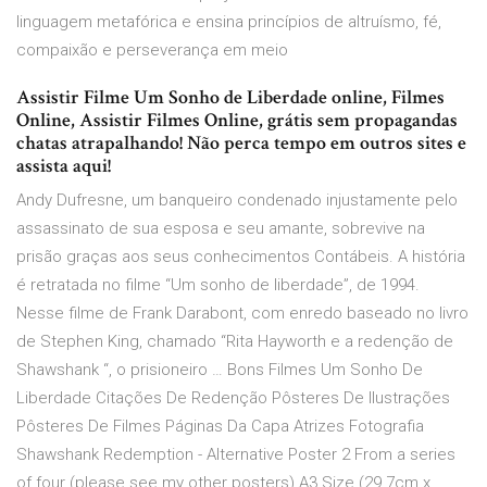
linguagem metafórica e ensina princípios de altruísmo, fé,
compaixão e perseverança em meio
Assistir Filme Um Sonho de Liberdade online, Filmes
Online, Assistir Filmes Online, grátis sem propagandas
chatas atrapalhando! Não perca tempo em outros sites e
assista aqui!
Andy Dufresne, um banqueiro condenado injustamente pelo
assassinato de sua esposa e seu amante, sobrevive na
prisão graças aos seus conhecimentos Contábeis. A história
é retratada no filme “Um sonho de liberdade”, de 1994.
Nesse filme de Frank Darabont, com enredo baseado no livro
de Stephen King, chamado “Rita Hayworth e a redenção de
Shawshank “, o prisioneiro … Bons Filmes Um Sonho De
Liberdade Citações De Redenção Pôsteres De Ilustrações
Pôsteres De Filmes Páginas Da Capa Atrizes Fotografia
Shawshank Redemption - Alternative Poster 2 From a series
of four (please see my other posters) A3 Size (29.7cm x