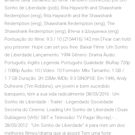
amante dela. Detalhes do filme Também conhecido por:Um
Sonho de Liberdade (pob), Rita Hayworth and Shawshank
Redemption (eng), Rita Hayworth and the Shawshank
Redemption (eng), Shawshank Redemption (eng), The
Shawshank Redemption (eng), Втеча з Шоушенка (eng)
Pontuação do filme: 9.3 / 10 (2154416) 142 min [ Fear can hold
you prisoner. Hope can set you free. Baixar Filme: Um Sonho
de Liberdade Lançamento: 1994 Gênero: Drama Áudio:
Português, Inglês Legenda: Português Qualidade: BluRay 720p
/ 1080p Áudio: 10 | Vídeo: 10 Formato: Mkv Tamanho: 1 GB /
1.7 GB Duração: 2H 22Min IMDb: 9.3 SINOPSE: Em 1946, Andy
Dufresne (Tim Robbins), um jovem e bem sucedido
banqueiro, tem a sua vida radicalmente 08/03/2016 · Um
Sonho de Liberdade - Trailer - Legendado Sociedade
Secreta do Cinema. Loading Um Sonho de Liberdade I Duas
Dublagens (VHS/ SBT e Televisão/ TV Paga/ Blu-ray) - …
28/05/2012 · "Um Sonho de Liberdade" é para mim um dos
melhores filmes/drama que já assisti Tem uma forte