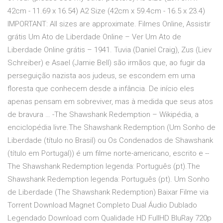
42cm - 11.69 x 16.54) A2 Size (42cm x 59.4cm - 16.5 x 23.4)
IMPORTANT: All sizes are approximate. Filmes Online, Assistir
grátis Um Ato de Liberdade Online – Ver Um Ato de
Liberdade Online grátis – 1941. Tuvia (Daniel Craig), Zus (Liev
Schreiber) e Asael (Jamie Bell) são irmãos que, ao fugir da
perseguição nazista aos judeus, se escondem em uma
floresta que conhecem desde a infância. De início eles
apenas pensam em sobreviver, mas à medida que seus atos
de bravura … -The Shawshank Redemption – Wikipédia, a
enciclopédia livre.The Shawshank Redemption (Um Sonho de
Liberdade (título no Brasil) ou Os Condenados de Shawshank
(título em Portugal)) é um filme norte-americano, escrito e --
The Shawshank Redemption legenda: Português (pt).The
Shawshank Redemption legenda: Português (pt). Um Sonho
de Liberdade (The Shawshank Redemption) Baixar Filme via
Torrent Download Magnet Completo Dual Áudio Dublado
Legendado Download com Qualidade HD FullHD BluRay 720p