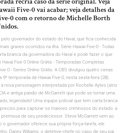
rada recria caso da série original. Veja
aii Five-0 vai acabar; veja detalhes da
Five-0 com o retorno de Michelle Borth
Unidos.
a pelo governador do estado do Havaí, que fica conhecida
ais graves ocorridos na ilha. Série Hawaii Five-0 - Todas
rta branca da governadora do Havaí e pode fazer o que
ie Havaí Five 0 Online Grátis - Temporadas Completas
ve 0 - Series Online Grátis. A CBS divulgou quatro cenas
 9ª temporada de Hawaii Five-0, nesta sexta-feira (28)..
à nova personagem interpretada por Rochelle Aytes (atriz
CIA e antiga paixão de McGarrett que pode se tornar uma
ublado, legendado! Uma equipe policial que tem carta branca
 preciso para capturar os maiores criminosos do estado: a
ma premissa de seu predecessor. Steve McGarrett vem ao
o o governador oferece sua própria força-tarefa, ele
o, Danny Williams, o detetive-chefe no caso de seu pai,