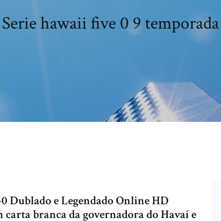
Serie hawaii five 0 9 temporada
ve-0 Dublado e Legendado Online HD
m carta branca da governadora do Havaí e