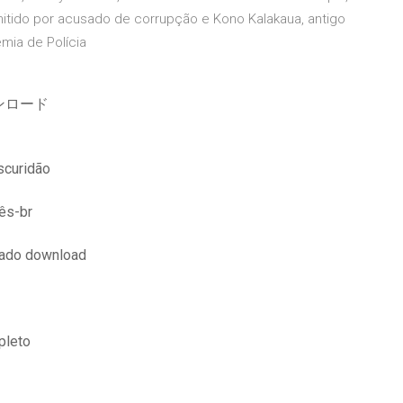
mitido por acusado de corrupção e Kono Kalakaua, antigo
mia de Polícia
ンロード
escuridão
ês-br
dado download
pleto