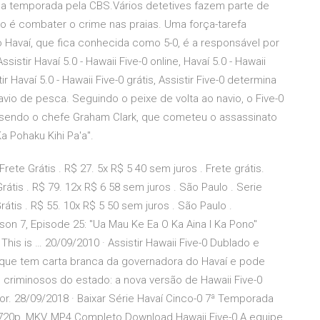
ima temporada pela CBS.Vários detetives fazem parte de
o é combater o crime nas praias. Uma força-tarefa
Havaí, que fica conhecida como 5-0, é a responsável por
sistir Havaí 5.0 - Hawaii Five-0 online, Havaí 5.0 - Hawaii
ir Havaí 5.0 - Hawaii Five-0 grátis, Assistir Five-0 determina
o de pesca. Seguindo o peixe de volta ao navio, o Five-0
 sendo o chefe Graham Clark, que cometeu o assassinato
 Pohaku Kihi Pa'a".
ete Grátis . R$ 27. 5x R$ 5 40 sem juros . Frete grátis.
rátis . R$ 79. 12x R$ 6 58 sem juros . São Paulo . Serie
rátis . R$ 55. 10x R$ 5 50 sem juros . São Paulo .
son 7, Episode 25: "Ua Mau Ke Ea O Ka Aina I Ka Pono"
 This is … 20/09/2010 · Assistir Hawaii Five-0 Dublado e
 que tem carta branca da governadora do Havaí e pode
s criminosos do estado: a nova versão de Hawaii Five-0
. 28/09/2018 · Baixar Série Havaí Cinco-0 7ª Temporada
 720p, MKV, MP4 Completo Download Hawaii Five-0 A equipe