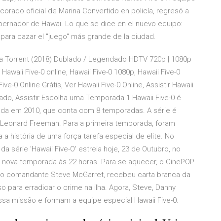
orado oficial de Marina Convertido en policía, regresó a
nador de Hawai. Lo que se dice en el nuevo equipo:
l para cazar el "juego" más grande de la ciudad.
da Torrent (2018) Dublado / Legendado HDTV 720p | 1080p
awaii Five-0 online, Hawaii Five-0 1080p, Hawaii Five-0
Five-0 Online Grátis, Ver Hawaii Five-0 Online, Assistir Hawaii
ublado, Assistir Escolha uma Temporada 1 Hawaii Five-0 é
ada em 2010, que conta com 8 temporadas. A série é
r Leonard Freeman. Para a primeira temporada, foram
a história de uma força tarefa especial de elite. No
a série 'Hawaii Five-O' estreia hoje, 23 de Outubro, no
 da nova temporada às 22 horas. Para se aquecer, o CinePOP
 pelo comandante Steve McGarret, recebeu carta branca da
o para erradicar o crime na ilha. Agora, Steve, Danny
essa missão e formam a equipe especial Hawaii Five-0.