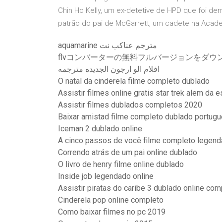
Chin Ho Kelly, um ex-detetive de HPD que foi de
patrão do pai de McGarrett, um cadete na Acade
aquamarine مترجم عناكب نت
flvコンバーターの無料フルバージョンをダウ
افلام الو ارجون الجديده مترجمه
O natal da cinderela filme completo dublado
Assistir filmes online gratis star trek alem da 
Assistir filmes dublados completos 2020
Baixar amistad filme completo dublado portugu
Iceman 2 dublado online
A cinco passos de você filme completo legen
Correndo atrás de um pai online dublado
O livro de henry filme online dublado
Inside job legendado online
Assistir piratas do caribe 3 dublado online com
Cinderela pop online completo
Como baixar filmes no pc 2019