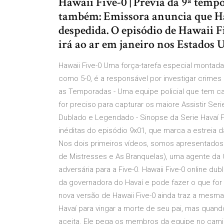
Hawaii Five-0 | Prévia da 9ª tempo
também: Emissora anuncia que Haw
despedida. O episódio de Hawaii 
irá ao ar em janeiro nos Estados 
Hawaii Five-0 Uma força-tarefa especial montad
como 5-0, é a responsável por investigar crimes m
as Temporadas - Uma equipe policial que tem ca
for preciso para capturar os maiore Assistir Ser
Dublado e Legendado - Sinopse da Serie Havaí Fi
inéditas do episódio 9x01, que marca a estreia da
Nos dois primeiros vídeos, somos apresentados 
de Mistresses e As Branquelas), uma agente da 
adversária para a Five-0. Hawaii Five-0 online d
da governadora do Havaí e pode fazer o que for
nova versão de Hawaii Five-0 ainda traz a mes
Havaí para vingar a morte de seu pai, mas quand
aceita. Ele pega os membros da equipe no caminh