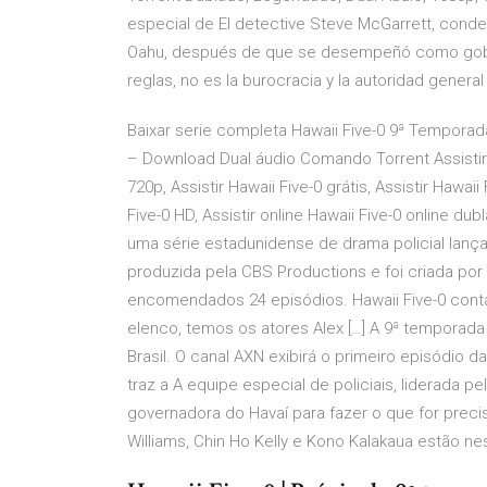
especial de El detective Steve McGarrett, condec
Oahu, después de que se desempeñó como gober
reglas, no es la burocracia y la autoridad genera
Baixar serie completa Hawaii Five-0 9ª Tempora
– Download Dual áudio Comando Torrent Assistir H
720p, Assistir Hawaii Five-0 grátis, Assistir Hawaii 
Five-0 HD, Assistir online Hawaii Five-0 online d
uma série estadunidense de drama policial lanç
produzida pela CBS Productions e foi criada po
encomendados 24 episódios. Hawaii Five-0 conta 
elenco, temos os atores Alex […] A 9ª temporada d
Brasil. O canal AXN exibirá o primeiro episódio
traz a A equipe especial de policiais, liderada
governadora do Havaí para fazer o que for precis
Williams, Chin Ho Kelly e Kono Kalakaua estão n