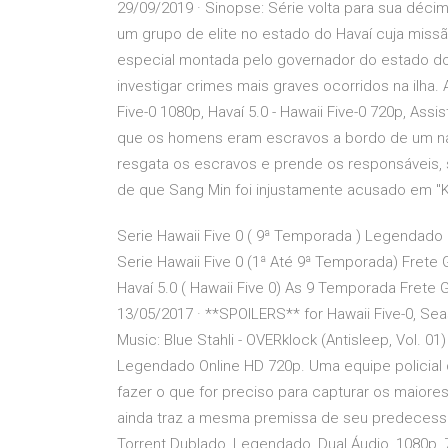
29/09/2019 · Sinopse: Série volta para sua déc
um grupo de elite no estado do Havaí cuja missã
especial montada pelo governador do estado do 
investigar crimes mais graves ocorridos na ilha. As
Five-0 1080p, Havaí 5.0 - Hawaii Five-0 720p, Assist
que os homens eram escravos a bordo de um navi
resgata os escravos e prende os responsáveis,
de que Sang Min foi injustamente acusado em "Ka
Serie Hawaii Five 0 ( 9ª Temporada ) Legendado Fr
Serie Hawaii Five 0 (1ª Até 9ª Temporada) Frete G
Havaí 5.0 ( Hawaii Five 0) As 9 Temporada Frete G
13/05/2017 · **SPOILERS** for Hawaii Five-0, Sea
Music: Blue Stahli - OVERklock (Antisleep, Vol. 01)
Legendado Online HD 720p. Uma equipe policial
fazer o que for preciso para capturar os maiore
ainda traz a mesma premissa de seu predecessor
Torrent Dublado, Legendado, Dual Áudio, 1080p,