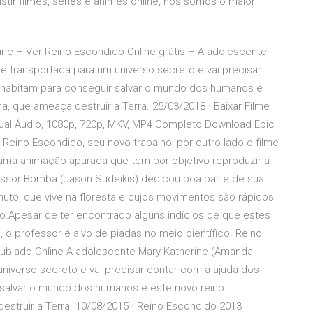
ir filmes, séries é animes online, nós somos o maior
nline – Ver Reino Escondido Online grátis – A adolescente
 transportada para um universo secreto e vai precisar
o habitam para conseguir salvar o mundo dos humanos e
, que ameaça destruir a Terra. 25/03/2018 · Baixar Filme
ual Áudio, 1080p, 720p, MKV, MP4 Completo Download Epic
eino Escondido, seu novo trabalho, por outro lado o filme
 uma animação apurada que tem por objetivo reproduzir a
essor Bomba (Jason Sudeikis) dedicou boa parte de sua
uto, que vive na floresta e cujos movimentos são rápidos
.Apesar de ter encontrado alguns indícios de que estes
o professor é alvo de piadas no meio científico. Reino
ublado Online A adolescente Mary Katherine (Amanda
niverso secreto e vai precisar contar com a ajuda dos
 salvar o mundo dos humanos e este novo reino
struir a Terra. 10/08/2015 · Reino Escondido 2013