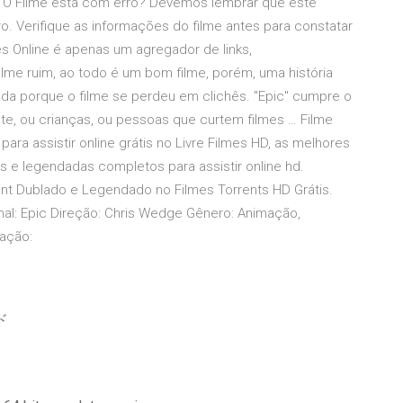
0p. O Filme está com erro? Devemos lembrar que este
o. Verifique as informações do filme antes para constatar
s Online é apenas um agregador de links,
ilme ruim, ao todo é um bom filme, porém, uma história
ada porque o filme se perdeu em clichês. "Epic" cumpre o
te, ou crianças, ou pessoas que curtem filmes … Filme
a assistir online grátis no Livre Filmes HD, as melhores
as e legendadas completos para assistir online hd.
ent Dublado e Legendado no Filmes Torrents HD Grátis.
ginal: Epic Direção: Chris Wedge Gênero: Animação,
ração:
ド