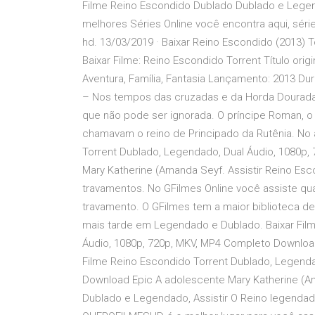
Filme Reino Escondido Dublado Dublado e Legenda
melhores Séries Online você encontra aqui, séri
hd. 13/03/2019 · Baixar Reino Escondido (2013) 
Baixar Filme: Reino Escondido Torrent Título ori
Aventura, Família, Fantasia Lançamento: 2013 Du
– Nos tempos das cruzadas e da Horda Dourada,
que não pode ser ignorada. O príncipe Roman, o G
chamavam o reino de Principado da Rutênia. No a
Torrent Dublado, Legendado, Dual Áudio, 1080p
Mary Katherine (Amanda Seyf. Assistir Reino Esc
travamentos. No GFilmes Online você assiste qu
travamento. O GFilmes tem a maior biblioteca de 
mais tarde em Legendado e Dublado. Baixar Fil
Áudio, 1080p, 720p, MKV, MP4 Completo Download
Filme Reino Escondido Torrent Dublado, Legenda
Download Epic A adolescente Mary Katherine (Ama
Dublado e Legendado, Assistir O Reino legendado 