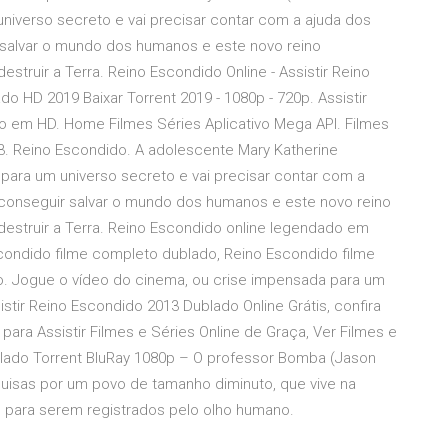
niverso secreto e vai precisar contar com a ajuda dos
 salvar o mundo dos humanos e este novo reino
truir a Terra. Reino Escondido Online - Assistir Reino
o HD 2019 Baixar Torrent 2019 - 1080p - 720p. Assistir
o em HD. Home Filmes Séries Aplicativo Mega API. Filmes
013. Reino Escondido. A adolescente Mary Katherine
ara um universo secreto e vai precisar contar com a
 conseguir salvar o mundo dos humanos e este novo reino
estruir a Terra. Reino Escondido online legendado em
condido filme completo dublado, Reino Escondido filme
o. Jogue o vídeo do cinema, ou crise impensada para um
tir Reino Escondido 2013 Dublado Online Grátis, confira
ara Assistir Filmes e Séries Online de Graça, Ver Filmes e
lado Torrent BluRay 1080p – O professor Bomba (Jason
quisas por um povo de tamanho diminuto, que vive na
 para serem registrados pelo olho humano.