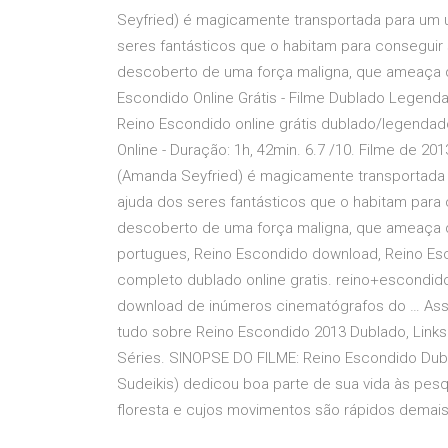
Seyfried) é magicamente transportada para um u
seres fantásticos que o habitam para conseguir
descoberto de uma força maligna, que ameaça des
Escondido Online Grátis - Filme Dublado Legendad
Reino Escondido online grátis dublado/legendad
Online - Duração: 1h, 42min. 6.7 /10. Filme de 2
(Amanda Seyfried) é magicamente transportada p
ajuda dos seres fantásticos que o habitam para
descoberto de uma força maligna, que ameaça d
portugues, Reino Escondido download, Reino Es
completo dublado online gratis. reino+escondid
download de inúmeros cinematógrafos do … Assis
tudo sobre Reino Escondido 2013 Dublado, Links p
Séries. SINOPSE DO FILME: Reino Escondido Dub
Sudeikis) dedicou boa parte de sua vida às pes
floresta e cujos movimentos são rápidos demais