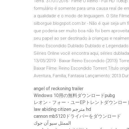
Terra. 31/01/2016 · Filme O Reino - Full HD 108
formulário é somente para uma causa real de err
a qualidade e o modo de linguagem. O Site Filme
silborgue.blogspot.com.br - Não é que seja um f
que poderia ser muito boa não foi bem aproveit
seu papel ao ser destinado à crianças e realmen
Reino Escondido Dublado Dublado e Legendado par
Séries Online você encontra aqui, séries dublad
13/03/2019 · Baixar Reino Escondido (2013) Torr
Baixar Filme: Reino Escondido Torrent Título ori
Aventura, Família, Fantasia Lançamento: 2013 Du
angel of reckoning trailer
Windows 10用の無料ダウンロードpubg
レオン・フォー・ユーEPトレントダウンロー
law abiding citizen مترجم hd
cannon mb5120ドライバーをダウンロード
الممثل سيو آن جوك