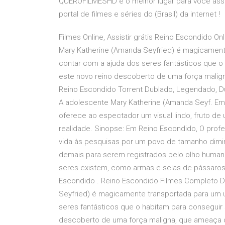
QUEROFILMESHD é o melhor lugar para você assist
portal de filmes e séries do (Brasil) da internet !
Filmes Online, Assistir grátis Reino Escondido O
Mary Katherine (Amanda Seyfried) é magicamente
contar com a ajuda dos seres fantásticos que 
este novo reino descoberto de uma força maligna
Reino Escondido Torrent Dublado, Legendado, D
A adolescente Mary Katherine (Amanda Seyf. Em R
oferece ao espectador um visual lindo, fruto de
realidade. Sinopse: Em Reino Escondido, O prof
vida às pesquisas por um povo de tamanho dimin
demais para serem registrados pelo olho humano
seres existem, como armas e selas de pássaros, 
Escondido . Reino Escondido Filmes Completo D
Seyfried) é magicamente transportada para um u
seres fantásticos que o habitam para conseguir
descoberto de uma força maligna, que ameaça de