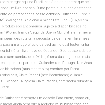
a para chegar aqui no Brasil mas é de se esperar que seja
çando um livro por ano. Outro ponto que queria destacar é
nto de personagens nesse caminho. Outlander - Livro 7 -
e) Avaliações. Adicionar a minha lista. Por: R$ 89,90 em
ho. Produto sob Encomenda Sujeito a disponibilidade no
Em 1945, no final da Segunda Guerra Mundial, a enfermeira
 com quem desfruta uma segunda lua de mel em Inverness,
aída para um antigo círculo de pedras, no qual testemunha
xa feliz é um livro novo de Outlander. Sou apaixonada por
riou e sem sombra de dúvidas, é uma das sagas que mais
 e essa primeira parte é … Outlander (em Portugal: Nas Asas
 históricos (atualmente oito) escritos por Diana
 principais, Claire Randall (née Beauchamp) e Jamie
X.. Sinopse. A inglesa Claire Randall, enfermeira durante a
 Frank
érie Outlander é sempre um desafio Para quem, como eu,
e narrar Ainda bem que a Arqueiro vai publicar esse ano,