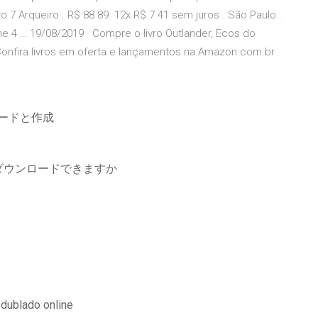
vro 7 Arqueiro . R$ 88 89. 12x R$ 7 41 sem juros . São Paulo .
e 4 … 19/08/2019 · Compre o livro Outlander, Ecos do
 Confira livros em oferta e lançamentos na Amazon.com.br
ロードと作成
ダウンロードできますか
 dublado online