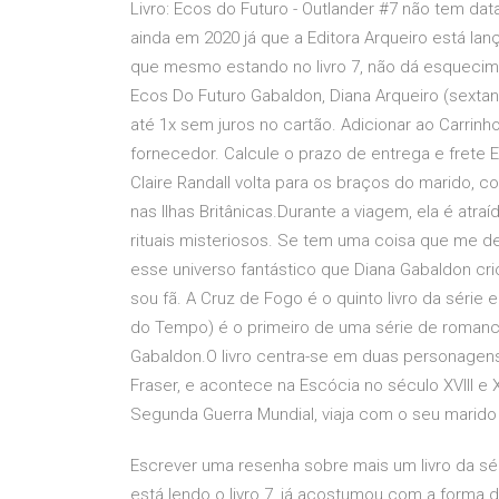
Livro: Ecos do Futuro - Outlander #7 não tem dat
ainda em 2020 já que a Editora Arqueiro está lan
que mesmo estando no livro 7, não dá esquecime
Ecos Do Futuro Gabaldon, Diana Arqueiro (sextant
até 1x sem juros no cartão. Adicionar ao Carrin
fornecedor. Calcule o prazo de entrega e frete 
Claire Randall volta para os braços do marido,
nas Ilhas Britânicas.Durante a viagem, ela é atr
rituais misteriosos. Se tem uma coisa que me dei
esse universo fantástico que Diana Gabaldon c
sou fã. A Cruz de Fogo é o quinto livro da série
do Tempo) é o primeiro de uma série de romances
Gabaldon.O livro centra-se em duas personagens
Fraser, e acontece na Escócia no século XVIII e X
Segunda Guerra Mundial, viaja com o seu marido
Escrever uma resenha sobre mais um livro da s
está lendo o livro 7, já acostumou com a forma d