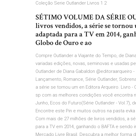
Coleção Serie Outlander Livros 1 2
SÉTIMO VOLUME DA SÉRIE OUTL
livros vendidos, a série se torno
adaptada para a TV em 2014, gan
Globo de Ouro e ao
Compre Outlander a Viajante do Tempo, de Diana 
variadas edições, novas, seminovas e usadas pel
Outlander de Diana Gabaldon @editoraarqueiro - E
Lançamento, Romance, Série Outlander, Sobrenat
a série se tornou um en Editora Arqueiro. Livro - O
sp com as melhores condições você encontra no 
Junho, Ecos do Futuro(Série Outlander - Vol.7), 
Encontre este Pin e muitos outros na pasta ev
Com mais de 27 milhões de livros vendidos, a s
para a TV em 2014, ganhando o BAFTA e sendo in
Mercado Livre Brasil. Descubra a melhor forma d