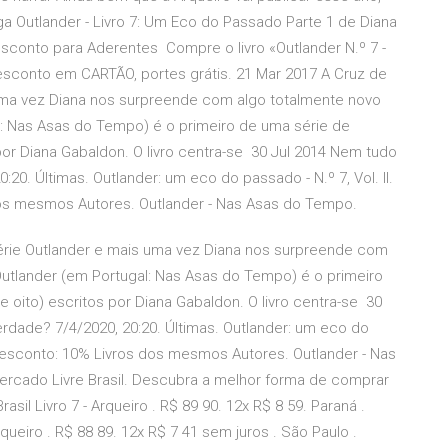
ga Outlander - Livro 7: Um Eco do Passado Parte 1 de Diana
sconto para Aderentes Compre o livro «Outlander N.º 7 -
esconto em CARTÃO, portes grátis. 21 Mar 2017 A Cruz de
s uma vez Diana nos surpreende com algo totalmente novo
: Nas Asas do Tempo) é o primeiro de uma série de
por Diana Gabaldon. O livro centra-se 30 Jul 2014 Nem tudo
:20. Últimas. Outlander: um eco do passado - N.º 7, Vol. II.
dos mesmos Autores. Outlander - Nas Asas do Tempo.
 série Outlander e mais uma vez Diana nos surpreende com
utlander (em Portugal: Nas Asas do Tempo) é o primeiro
 oito) escritos por Diana Gabaldon. O livro centra-se 30
erdade? 7/4/2020, 20:20. Últimas. Outlander: um eco do
s. Desconto: 10% Livros dos mesmos Autores. Outlander - Nas
ercado Livre Brasil. Descubra a melhor forma de comprar
asil Livro 7 - Arqueiro . R$ 89 90. 12x R$ 8 59. Paraná .
rqueiro . R$ 88 89. 12x R$ 7 41 sem juros . São Paulo .