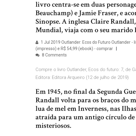
livro centra-se em duas personage
Beauchamp) e Jamie Fraser, e acon
Sinopse. A inglesa Claire Randal
Mundial, viaja com o seu marido
1 Jul 2019 Outlander: Ecos do Futuro Outlander - l
(impresso) e R$ 54,99 (ebook) - comprar
8 Comments
Compre o livro Outlander, Ecos do futuro: 7, d
Editora: Editora Arqueiro (12 de julho de 2019)
Em 1945, no final da Segunda Gue
Randall volta para os braços do
lua de mel em Inverness, nas Ilha
atraída para um antigo círculo de
misteriosos.