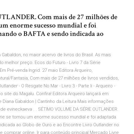
ANDER. Com mais de 27 milhões de
u um enorme sucesso mundial e foi
hando o BAFTA e sendo indicada ao
Gabaldon, no maior acervo de livros do Brasil. As mais
o melhor preço. Ecos do Futuro - Livro 7 da Série
m Pré-venda Ingrid. 27 maio Editora Arqueiro,
ural/Fantasia, Com mais de 27 milhões de livros vendidos,
utlander - O Resgate No Mar - Livro 3 - Parte Ii - Arqueiro -
site do Magalu. Confira! Editora Arqueiro lançará em
de Diana Gabaldon | Cantinho da Leitura Mais informações
ka de evineckaeva . . SÉTIMO VOLUME DA SÉRIE OUTLANDER.
érie se tornou um enorme sucesso mundial e foi adaptada
dicada ao Globo de Ouro e ao Encontre Livro Outlander no
e comprar online. Ir para conteúdo principal Mercado Livre