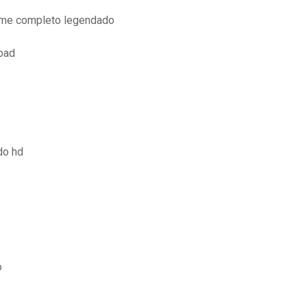
filme completo legendado
oad
ado hd
o