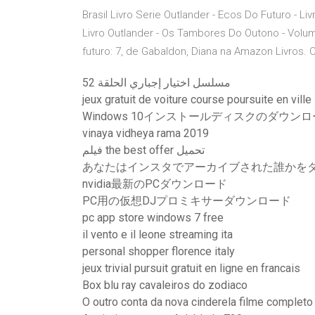
Brasil Livro Serie Outlander - Ecos Do Futuro - Li
Livro Outlander - Os Tambores Do Outono - Volum
futuro: 7, de Gabaldon, Diana na Amazon Livros.
مسلسل اختيار إجباري الحلقة 52
jeux gratuit de voiture course poursuite en ville
Windows 10インストールディスクのダウン
vinaya vidheya rama 2019
فيلم the best offer تحميل
あなたはインスタでアーカイブされた誰かを
nvidia最新のPCダウンロード
PC用の仮想DJプロミキサーダウンロード
pc app store windows 7 free
il vento e il leone streaming ita
personal shopper florence italy
jeux trivial pursuit gratuit en ligne en francais
Box blu ray cavaleiros do zodiaco
O outro conta da nova cinderela filme completo