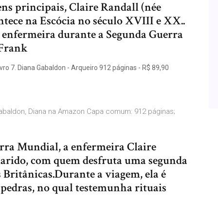
ns principais, Claire Randall (née
tece na Escócia no século XVIII e XX..
l, enfermeira durante a Segunda Guerra
 Frank
ivro 7. Diana Gabaldon - Arqueiro 912 páginas - R$ 89,90
e Gabaldon, Diana na Amazon Capa comum: 912 páginas;
rra Mundial, a enfermeira Claire
 marido, com quem desfruta uma segunda
s Britânicas.Durante a viagem, ela é
 pedras, no qual testemunha rituais