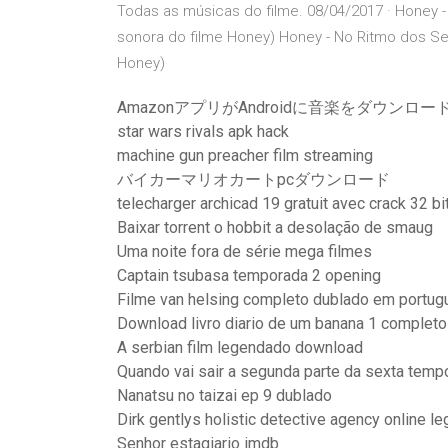
Todas as músicas do filme. 08/04/2017 · Honey - 
sonora do filme Honey) Honey - No Ritmo dos Seus
Honey)
AmazonアプリがAndroidに音楽をダウンロ
star wars rivals apk hack
machine gun preacher film streaming
バイカーマリオカートpcダウンロード
telecharger archicad 19 gratuit avec crack 32 bi
Baixar torrent o hobbit a desolação de smaug
Uma noite fora de série mega filmes
Captain tsubasa temporada 2 opening
Filme van helsing completo dublado em portug
Download livro diario de um banana 1 completo
A serbian film legendado download
Quando vai sair a segunda parte da sexta temp
Nanatsu no taizai ep 9 dublado
Dirk gentlys holistic detective agency online l
Senhor estagiario imdb