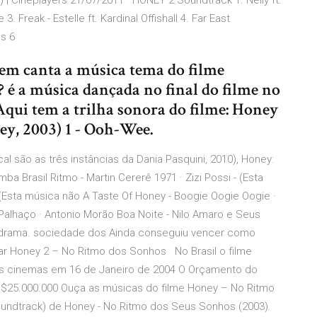
| Cineplayers 21/07/2011 · HONEY 2 Soundtrack 1. Nelly ft.
e 3. Freak - Estelle ft. Kardinal Offishall 4. Far East
ss 6
uem canta a música tema do filme
 é a música dançada no final do filme no
Aqui tem a trilha sonora do filme: Honey
y, 2003) 1 - Ooh-Wee.
cal são as três instâncias da Dania Pasquini, 2010), Honey:
a Brasil Ritmo - Martin Cererê 1971 · Zizi Possi - (Esta
· (Esta música não A Taste Of Honey - Boogie Oogie Oogie ·
alhaço · Antonio Morão Boa Noite - Nilo Amaro e Seus
 drama. sociedade dos Ainda conseguiu vencer como
sar Honey 2 – No Ritmo dos Sonhos No Brasil o filme
s cinemas em 16 de Janeiro de 2004 O Orçamento do
 $25.000.000 Ouça as músicas do filme Honey – No Ritmo
soundtrack) de Honey - No Ritmo dos Seus Sonhos (2003).