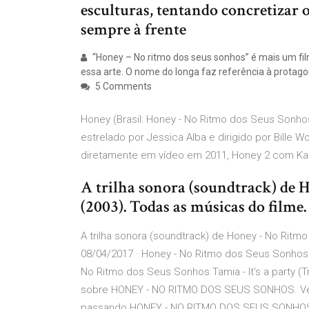
esculturas, tentando concretizar 
sempre à frente
“Honey – No ritmo dos seus sonhos” é mais um fil
essa arte. O nome do longa faz referência à protago
5 Comments
Honey (Brasil: Honey - No Ritmo dos Seus Sonho
estrelado por Jessica Alba e dirigido por Bille 
diretamente em vídeo em 2011, Honey 2 com Ka
A trilha sonora (soundtrack) de 
(2003). Todas as músicas do filme.
A trilha sonora (soundtrack) de Honey - No Ritm
08/04/2017 · Honey - No Ritmo dos Seus Sonhos Ta
No Ritmo dos Seus Sonhos Tamia - It's a party (T
sobre HONEY - NO RITMO DOS SEUS SONHOS. Veja f
passando HONEY - NO RITMO DOS SEUS SONHOS. T