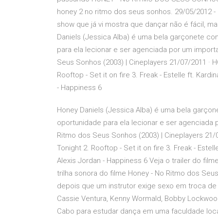
honey 2 no ritmo dos seus sonhos. 29/05/2012 - 
show que já vi mostra que dançar não é fácil, ma
Daniels (Jessica Alba) é uma bela garçonete co
para ela lecionar e ser agenciada por um import
Seus Sonhos (2003) | Cineplayers 21/07/2011 · HON
Rooftop - Set it on fire 3. Freak - Estelle ft. Kard
- Happiness 6
Honey Daniels (Jessica Alba) é uma bela garço
oportunidade para ela lecionar e ser agenciada 
Ritmo dos Seus Sonhos (2003) | Cineplayers 21/07/
Tonight 2. Rooftop - Set it on fire 3. Freak - Estell
Alexis Jordan - Happiness 6 Veja o trailer do fil
trilha sonora do filme Honey - No Ritmo dos Seu
depois que um instrutor exige sexo em troca de
Cassie Ventura, Kenny Wormald, Bobby Lockwood
Cabo para estudar dança em uma faculdade loca