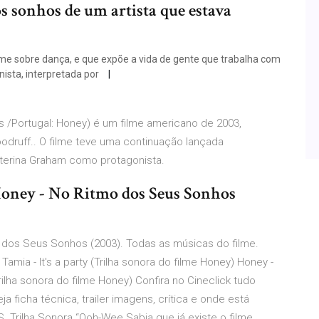
os sonhos de um artista que estava
me sobre dança, e que expõe a vida de gente que trabalha com
nista, interpretada por
s /Portugal: Honey) é um filme americano de 2003,
Woodruff.. O filme teve uma continuação lançada
terina Graham como protagonista.
Honey - No Ritmo dos Seus Sonhos
o dos Seus Sonhos (2003). Todas as músicas do filme.
mia - It's a party (Trilha sonora do filme Honey) Honey -
rilha sonora do filme Honey) Confira no Cineclick tudo
icha técnica, trailer imagens, crítica e onde está
rilha Sonora “Ooh-Wee Sabia que já existe o filme