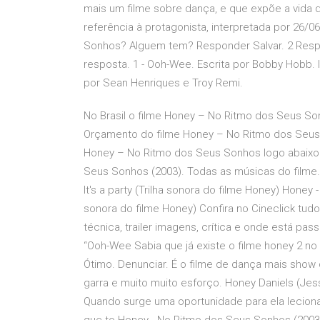
mais um filme sobre dança, e que expõe a vida 
referência à protagonista, interpretada por 26/
Sonhos? Alguem tem? Responder Salvar. 2 Respo
resposta. 1 - Ooh-Wee. Escrita por Bobby Hobb. I
por Sean Henriques e Troy Remi.
No Brasil o filme Honey – No Ritmo dos Seus S
Orçamento do filme Honey – No Ritmo dos Seus 
Honey – No Ritmo dos Seus Sonhos logo abaixo: 
Seus Sonhos (2003). Todas as músicas do filme.
It's a party (Trilha sonora do filme Honey) Honey 
sonora do filme Honey) Confira no Cineclick t
técnica, trailer imagens, crítica e onde está 
“Ooh-Wee Sabia que já existe o filme honey 2 no
Ótimo. Denunciar. É o filme de dança mais show q
garra e muito muito esforço. Honey Daniels (Jes
Quando surge uma oportunidade para ela leciona