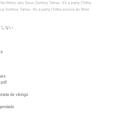
No Ritmo dos Seus Sonhos Tamia - It's a party (Trilha
 Sonhos Tamia - It's a party (Trilha sonora do filme
ードしない
ts
uês
 pdf
orada de vikings
egendado