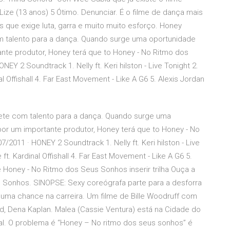
Lize (13 anos) 5 Ótimo. Denunciar. É o filme de dança mais
s que exige luta, garra e muito muito esforço. Honey
m talento para a dança. Quando surge uma oportunidade
ante produtor, Honey terá que to Honey - No Ritmo dos
EY 2 Soundtrack 1. Nelly ft. Keri hilston - Live Tonight 2.
inal Offishall 4. Far East Movement - Like A G6 5. Alexis Jordan
nete com talento para a dança. Quando surge uma
por um importante produtor, Honey terá que to Honey - No
2011 · HONEY 2 Soundtrack 1. Nelly ft. Keri hilston - Live
e ft. Kardinal Offishall 4. Far East Movement - Like A G6 5.
me Honey - No Ritmo dos Seus Sonhos inserir trilha Ouça a
s Sonhos. SINOPSE: Sexy coreógrafa parte para a desforra
 uma chance na carreira. Um filme de Bille Woodruff com
, Dena Kaplan. Malea (Cassie Ventura) está na Cidade do
l. O problema é “Honey – No ritmo dos seus sonhos” é