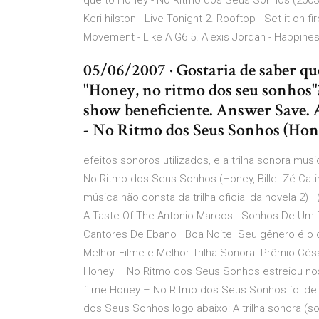
que to Honey - No Ritmo dos Seus Sonhos (2003) 
Keri hilston - Live Tonight 2. Rooftop - Set it on fir
Movement - Like A G6 5. Alexis Jordan - Happine
05/06/2007 · Gostaria de saber q
"Honey, no ritmo dos seu sonhos"?
show beneficiente. Answer Save. 
- No Ritmo dos Seus Sonhos (Hone
efeitos sonoros utilizados, e a trilha sonora musi
No Ritmo dos Seus Sonhos (Honey, Bille. Zé Catimb
música não consta da trilha oficial da novela 2) 
A Taste Of The Antonio Marcos - Sonhos De Um P
Cantores De Ebano · Boa Noite Seu gênero é o
Melhor Filme e Melhor Trilha Sonora. Prêmio Cé
Honey – No Ritmo dos Seus Sonhos estreiou no
filme Honey – No Ritmo dos Seus Sonhos foi de
dos Seus Sonhos logo abaixo: A trilha sonora (