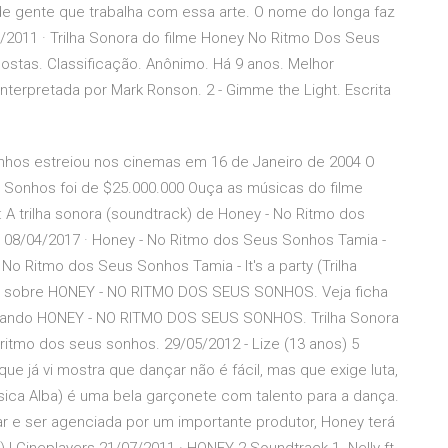
de gente que trabalha com essa arte. O nome do longa faz
06/2011 · Trilha Sonora do filme Honey No Ritmo Dos Seus
stas. Classificação. Anônimo. Há 9 anos. Melhor
nterpretada por Mark Ronson. 2 - Gimme the Light. Escrita
onhos estreiou nos cinemas em 16 de Janeiro de 2004 O
Sonhos foi de $25.000.000 Ouça as músicas do filme
A trilha sonora (soundtrack) de Honey - No Ritmo dos
 08/04/2017 · Honey - No Ritmo dos Seus Sonhos Tamia -
- No Ritmo dos Seus Sonhos Tamia - It's a party (Trilha
udo sobre HONEY - NO RITMO DOS SEUS SONHOS. Veja ficha
passando HONEY - NO RITMO DOS SEUS SONHOS. Trilha Sonora
 ritmo dos seus sonhos. 29/05/2012 - Lize (13 anos) 5
ue já vi mostra que dançar não é fácil, mas que exige luta,
sica Alba) é uma bela garçonete com talento para a dança.
r e ser agenciada por um importante produtor, Honey terá