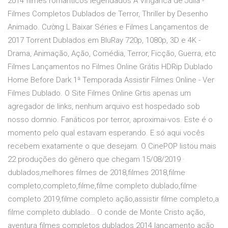
2014 filmes românticos legendados A Vinganca de Julia -
Filmes Completos Dublados de Terror, Thriller by Desenho
Animado. Cường L Baixar Séries e Filmes Lançamentos de
2017 Torrent Dublados em BluRay 720p, 1080p, 3D e 4K -
Drama, Animação, Ação, Comédia, Terror, Ficção, Guerra, etc
Filmes Lançamentos no Filmes Online Grátis HDRip Dublado
Home Before Dark 1ª Temporada Assistir Filmes Online - Ver
Filmes Dublado. O Site Filmes Online Grtis apenas um
agregador de links, nenhum arquivo est hospedado sob
nosso domnio. Fanáticos por terror, aproximai-vos. Este é o
momento pelo qual estavam esperando. E só aqui vocês
recebem exatamente o que desejam. O CinePOP listou mais
22 produções do gênero que chegam 15/08/2019 ·
dublados,melhores filmes de 2018,filmes 2018,filme
completo,completo,filme,filme completo dublado,filme
completo 2019,filme completo ação,assistir filme completo,a
filme completo dublado… O conde de Monte Cristo ação,
aventura filmes completos dublados 2014 lançamento ação