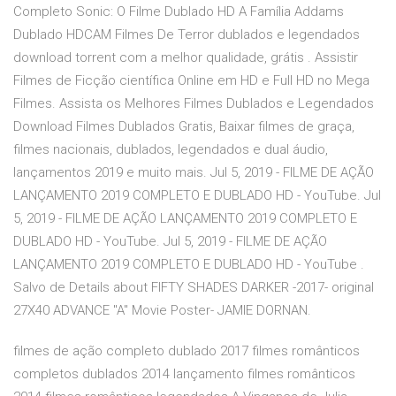
Completo Sonic: O Filme Dublado HD A Família Addams
Dublado HDCAM Filmes De Terror dublados e legendados
download torrent com a melhor qualidade, grátis . Assistir
Filmes de Ficção científica Online em HD e Full HD no Mega
Filmes. Assista os Melhores Filmes Dublados e Legendados
Download Filmes Dublados Gratis, Baixar filmes de graça,
filmes nacionais, dublados, legendados e dual áudio,
lançamentos 2019 e muito mais. Jul 5, 2019 - FILME DE AÇÃO
LANÇAMENTO 2019 COMPLETO E DUBLADO HD - YouTube. Jul
5, 2019 - FILME DE AÇÃO LANÇAMENTO 2019 COMPLETO E
DUBLADO HD - YouTube. Jul 5, 2019 - FILME DE AÇÃO
LANÇAMENTO 2019 COMPLETO E DUBLADO HD - YouTube .
Salvo de Details about FIFTY SHADES DARKER -2017- original
27X40 ADVANCE "A" Movie Poster- JAMIE DORNAN.
filmes de ação completo dublado 2017 filmes românticos
completos dublados 2014 lançamento filmes românticos