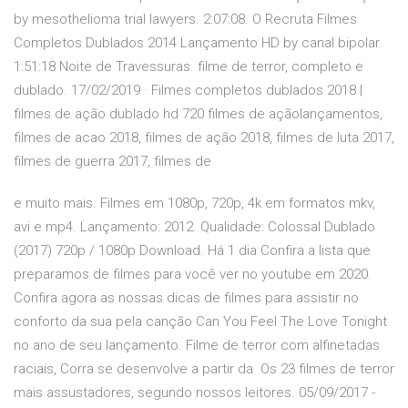
by mesothelioma trial lawyers. 2:07:08. O Recruta Filmes
Completos Dublados 2014 Lançamento HD by canal bipolar.
1:51:18 Noite de Travessuras. filme de terror, completo e
dublado. 17/02/2019 · Filmes completos dublados 2018 |
filmes de ação dublado hd 720 filmes de açãolançamentos,
filmes de acao 2018, filmes de ação 2018, filmes de luta 2017,
filmes de guerra 2017, filmes de
e muito mais. Filmes em 1080p, 720p, 4k em formatos mkv,
avi e mp4. Lançamento: 2012. Qualidade: Colossal Dublado
(2017) 720p / 1080p Download. Há 1 dia Confira a lista que
preparamos de filmes para você ver no youtube em 2020.
Confira agora as nossas dicas de filmes para assistir no
conforto da sua pela canção Can You Feel The Love Tonight
no ano de seu lançamento. Filme de terror com alfinetadas
raciais, Corra se desenvolve a partir da Os 23 filmes de terror
mais assustadores, segundo nossos leitores. 05/09/2017 -