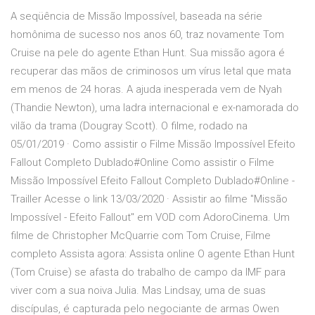
A seqüência de Missão Impossível, baseada na série
homônima de sucesso nos anos 60, traz novamente Tom
Cruise na pele do agente Ethan Hunt. Sua missão agora é
recuperar das mãos de criminosos um vírus letal que mata
em menos de 24 horas. A ajuda inesperada vem de Nyah
(Thandie Newton), uma ladra internacional e ex-namorada do
vilão da trama (Dougray Scott). O filme, rodado na
05/01/2019 · Como assistir o Filme Missão Impossível Efeito
Fallout Completo Dublado#Online Como assistir o Filme
Missão Impossível Efeito Fallout Completo Dublado#Online -
Trailler Acesse o link 13/03/2020 · Assistir ao filme "Missão
Impossível - Efeito Fallout" em VOD com AdoroCinema. Um
filme de Christopher McQuarrie com Tom Cruise, Filme
completo Assista agora: Assista online O agente Ethan Hunt
(Tom Cruise) se afasta do trabalho de campo da IMF para
viver com a sua noiva Julia. Mas Lindsay, uma de suas
discípulas, é capturada pelo negociante de armas Owen