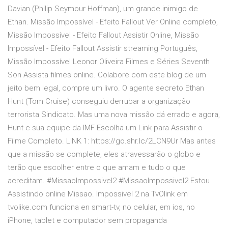
Davian (Philip Seymour Hoffman), um grande inimigo de
Ethan. Missão Impossível - Efeito Fallout Ver Online completo,
Missão Impossível - Efeito Fallout Assistir Online, Missão
Impossível - Efeito Fallout Assistir streaming Português,
Missão Impossível Leonor Oliveira Filmes e Séries Seventh
Son Assista filmes online. Colabore com este blog de um
jeito bem legal, compre um livro. O agente secreto Ethan
Hunt (Tom Cruise) conseguiu derrubar a organização
terrorista Sindicato. Mas uma nova missão dá errado e agora,
Hunt e sua equipe da IMF Escolha um Link para Assistir o
Filme Completo. LINK 1: https://go.shr.lc/2LCN9Ur Mas antes
que a missão se complete, eles atravessarão o globo e
terão que escolher entre o que amam e tudo o que
acreditam. #MissaoImpossivel2 #MissaoImpossivel2 Estou
Assistindo online Missao. Impossivel 2 na TvOlink em
tvolike.com funciona en smart-tv, no celular, em ios, no
iPhone, tablet e computador sem propaganda