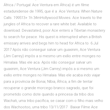
África / Portugal: Ace Ventura em África) é um filme
estadunidense de 1995, que é a Ace Ventura: When Nature
Calls. 199513+ 1h 34mHollywood Movies. Ace travels to the
jungles of Africa to recover a rare white bat. Available to
download. Devastated, poor Ace enters a Tibetan monastery
to search for peace. His quest is interrupted when a British
emissary arrives and begs him to head for Africa to 6 Jul
2017 Após não conseguir salvar um guaxinim, Ace Ventura
(Jim Carrey) impôs a si mesmo um exílio entre monges no
Himalaia. Mas ele aca. Após não conseguir salvar um
guaxinim, Ace Ventura (Jim Carrey) impôs a si mesmo um
exílio entre monges no Himalaia. Mas ele acaba indo viajar
para a província de Bonai, Níbia, África, a fim de tentar
recuperar o grande morcego branco sagrado, que foi
prometido como dote quando a princesa da tribo dos
Wachati, uma tribo pacífica, se casar com o filho mais velho
dos Wachootoo, uma tribo 13/11/2017 · Baixar Filme Ace