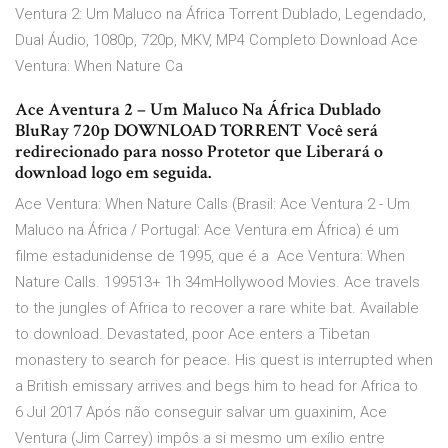
Ventura 2: Um Maluco na África Torrent Dublado, Legendado,
Dual Áudio, 1080p, 720p, MKV, MP4 Completo Download Ace
Ventura: When Nature Ca
Ace Aventura 2 – Um Maluco Na África Dublado
BluRay 720p DOWNLOAD TORRENT Você será
redirecionado para nosso Protetor que Liberará o
download logo em seguida.
Ace Ventura: When Nature Calls (Brasil: Ace Ventura 2 - Um
Maluco na África / Portugal: Ace Ventura em África) é um
filme estadunidense de 1995, que é a Ace Ventura: When
Nature Calls. 199513+ 1h 34mHollywood Movies. Ace travels
to the jungles of Africa to recover a rare white bat. Available
to download. Devastated, poor Ace enters a Tibetan
monastery to search for peace. His quest is interrupted when
a British emissary arrives and begs him to head for Africa to
6 Jul 2017 Após não conseguir salvar um guaxinim, Ace
Ventura (Jim Carrey) impôs a si mesmo um exílio entre