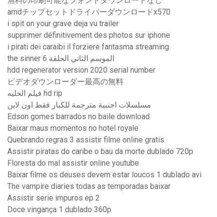
無料の印刷可能なフォントダウンロードなし
amdチップセットドライバーダウンロードx570
i spit on your grave deja vu trailer
supprimer définitivement des photos sur iphone
i pirati dei caraibi il forziere fantasma streaming
the sinner الموسم الثاني الحلقة 6
hdd regenerator version 2020 serial number
ビデオダウンローダー最高の無料
فيلم الخليه hd rip
مسلسلات اجنبية مترجمة للكبار فقط اون لاين
Edson gomes barrados no baile download
Baixar maus momentos no hotel royale
Quebrando regras 3 assistir filme online gratis
Assistir piratas do caribe o bau da morte dublado 720p
Floresta do mal assistir online youtube
Baixar filme os deuses devem estar loucos 1 dublado avi
The vampire diaries todas as temporadas baixar
Assistir serie impuros ep 2
Doce vingança 1 dublado 360p