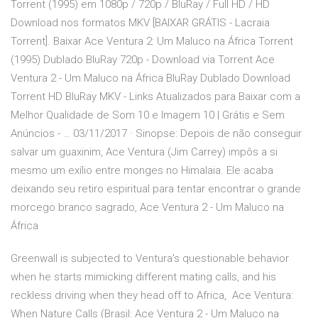
Torrent (1995) em 1080p / 720p / BluRay / Full HD / HD
Download nos formatos MKV [BAIXAR GRÁTIS - Lacraia
Torrent]. Baixar Ace Ventura 2: Um Maluco na África Torrent
(1995) Dublado BluRay 720p - Download via Torrent Ace
Ventura 2 - Um Maluco na África BluRay Dublado Download
Torrent HD BluRay MKV - Links Atualizados para Baixar com a
Melhor Qualidade de Som 10 e Imagem 10 | Grátis e Sem
Anúncios - … 03/11/2017 · Sinopse: Depois de não conseguir
salvar um guaxinim, Ace Ventura (Jim Carrey) impôs a si
mesmo um exílio entre monges no Himalaia. Ele acaba
deixando seu retiro espiritual para tentar encontrar o grande
morcego branco sagrado, Ace Ventura 2 - Um Maluco na
África
Greenwall is subjected to Ventura's questionable behavior
when he starts mimicking different mating calls, and his
reckless driving when they head off to Africa, Ace Ventura:
When Nature Calls (Brasil: Ace Ventura 2 - Um Maluco na