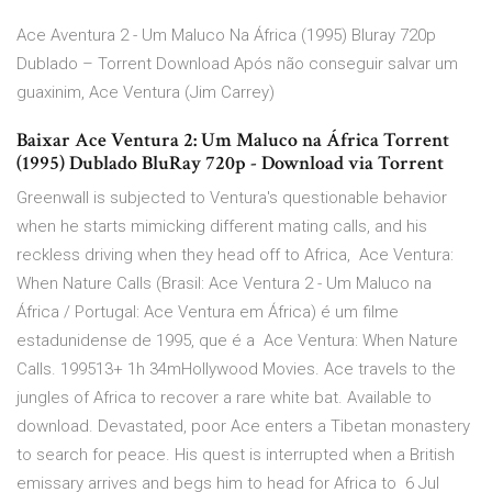
Ace Aventura 2 - Um Maluco Na África (1995) Bluray 720p
Dublado – Torrent Download Após não conseguir salvar um
guaxinim, Ace Ventura (Jim Carrey)
Baixar Ace Ventura 2: Um Maluco na África Torrent
(1995) Dublado BluRay 720p - Download via Torrent
Greenwall is subjected to Ventura's questionable behavior
when he starts mimicking different mating calls, and his
reckless driving when they head off to Africa, Ace Ventura:
When Nature Calls (Brasil: Ace Ventura 2 - Um Maluco na
África / Portugal: Ace Ventura em África) é um filme
estadunidense de 1995, que é a Ace Ventura: When Nature
Calls. 199513+ 1h 34mHollywood Movies. Ace travels to the
jungles of Africa to recover a rare white bat. Available to
download. Devastated, poor Ace enters a Tibetan monastery
to search for peace. His quest is interrupted when a British
emissary arrives and begs him to head for Africa to 6 Jul